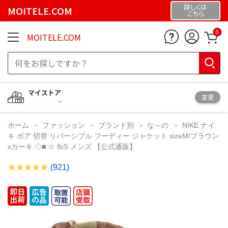
詳しくは
MOITELE.COM
こちら
0
MOITELE.COM
マイストア
変更
ホーム
ファッション
ブランド別
な～の
NIKE ナイ
キ ボア 切替 リバーシブル フーディー ジャケット sizeM/ブラウン
xカーキ ◇■ ☆ flc5 メンズ 【公式通販】
(921)